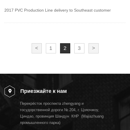
2017 PVC Production Line delivery to Southeast customer
<
1
2
3
>
Приезжайте к нам
Перекрёсток проспекта zhengyang и
госудорственной дороги №.204, г. Цзяочжоу,
Циндао, провинция Шандун КНР (Majiazhuang
промышленного парка)