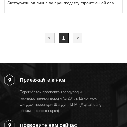
Экструзионная линия по производству строительной опалубки из ПВХ
<
1
>
Приезжайте к нам
Перекрёсток проспекта zhengyang и
госудорственной дороги №.204, г. Цзяочжоу,
Циндао, провинция Шандун КНР (Majiazhuang
промышленного парка)
Позвоните нам сейчас