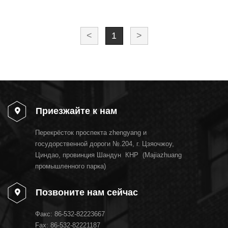
<
1
>
Приезжайте к нам
Перекрёсток проспекта zhengyang и
госудорственной дороги №.204, г. Цзяочжоу,
Циндао, провинция Шандун КНР (Majiazhuang
промышленного парка)
Позвоните нам сейчас
Факс:
86-532-82223667
Fax: 86-532-82221187