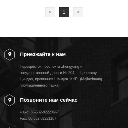
<
1
>
Приезжайте к нам
Перекрёсток проспекта zhengyang и
госудорственной дороги №.204, г. Цзяочжоу,
Циндао, провинция Шандун КНР (Majiazhuang
промышленного парка)
Позвоните нам сейчас
Факс:
86-532-82223667
Fax: 86-532-82221187